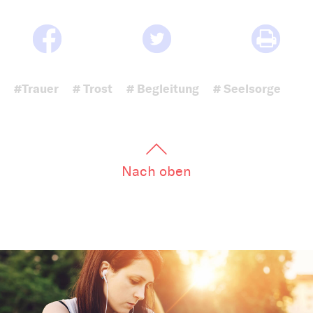
#Trauer
# Trost
# Begleitung
# Seelsorge
Nach oben