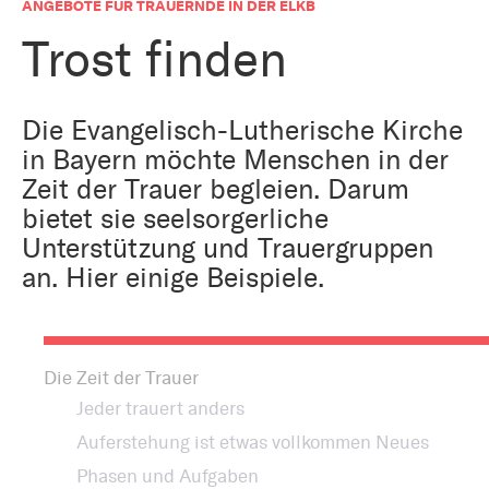
Bestattung
ANGEBOTE FÜR TRAUERNDE IN DER ELKB
Kirche und Geld
Aktiv gegen Missbrauch
Trost finden
Kirchenjahr
Reformprozess PUK
Bildung und Gesellschaft
Die Evangelisch-Lutherische Kirche
Ökumene
in Bayern möchte Menschen in der
Arbeiten bei der Kirche
Zeit der Trauer begleien. Darum
Tourismus
Religion in der Schule
bietet sie seelsorgerliche
Unterstützung und Trauergruppen
Weltanschauungsfragen
an. Hier einige Beispiele.
Kunst
Gegen Rechtsextremismus
Die Zeit der Trauer
Jeder trauert anders
Auferstehung ist etwas vollkommen Neues
Phasen und Aufgaben